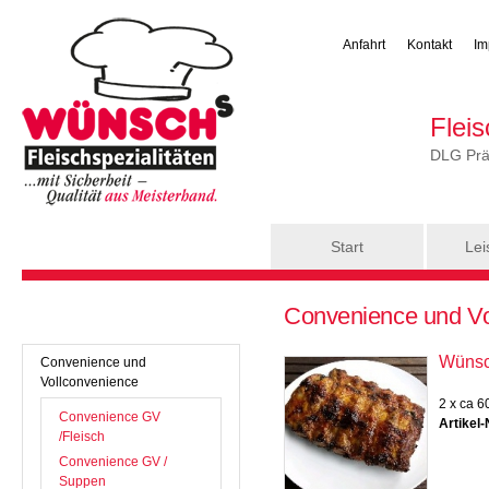
Anfahrt
Kontakt
Im
Flei
DLG Präm
Hauptmenü
Start
Lei
Sie sind hier
Convenience und Vo
Wünsc
Convenience und
Vollconvenience
2 x ca 6
Convenience GV
Artikel-
/Fleisch
Convenience GV /
Suppen