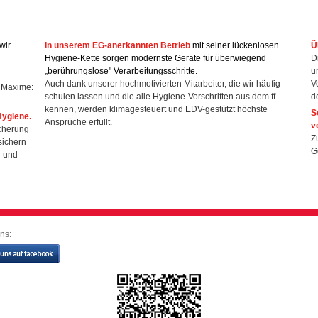
wir
In unserem EG-anerkannten Betrieb
mit seiner lückenlosen
Ü
Hygiene-Kette sorgen modernste Geräte für überwiegend
D
„berührungslose" Verarbeitungsschritte.
u
Auch dank unserer hochmotivierten Mitarbeiter, die wir häufig
V
e Maxime:
schulen lassen und die alle Hygiene-Vorschriften aus dem ff
d
kennen, werden klimagesteuert und EDV-gestützt höchste
S
Hygiene.
Ansprüche erfüllt.
v
icherung
Z
ichern
G
n und
ns: