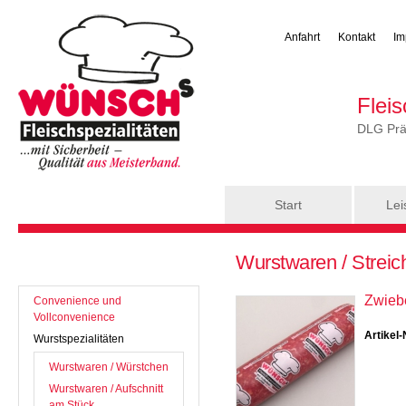
Anfahrt
Kontakt
Im
Flei
DLG Präm
Hauptmenü
Start
Lei
Sie sind hier
Wurstwaren / Streic
Zwieb
Convenience und
Vollconvenience
Artikel-
Wurstspezialitäten
Wurstwaren / Würstchen
Wurstwaren / Aufschnitt
am Stück