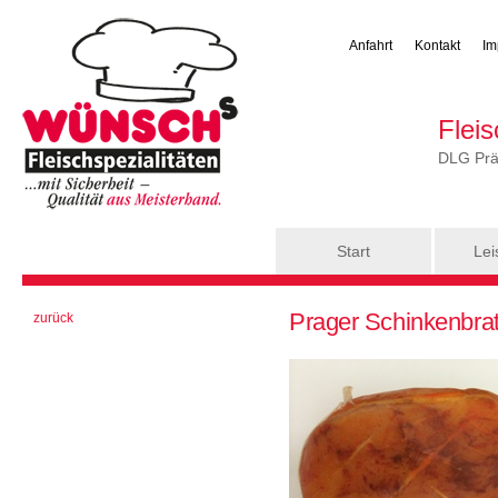
Anfahrt
Kontakt
Im
Flei
DLG Präm
Hauptmenü
Start
Lei
Sie sind hier
Prager Schinkenbra
zurück