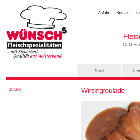
Anfahrt
Kontakt
Im
Flei
DLG Präm
Hauptmenü
Start
Lei
Sie sind hier
Wirsingroulade
zurück