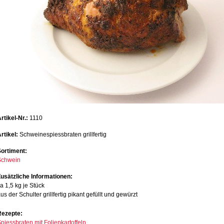
rtikel-Nr.:
1110
rtikel:
Schweinespiessbraten grillfertig
Sortiment:
Schwein
usätzliche Informationen:
a 1,5 kg je Stück
us der Schulter grillfertig pikant gefüllt und gewürzt
Rezepte:
piessbraten mit Folienkartoffeln