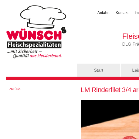
Anfahrt
Kontakt
Im
Flei
DLG Präm
Hauptmenü
Start
Lei
Sie sind hier
LM Rinderfilet 3/4 a
zurück