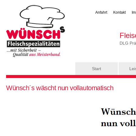
Anfahrt
Kontakt
Im
Flei
DLG Präm
Hauptmenü
Start
Lei
Sie sind hier
Wünsch´s wäscht nun vollautomatisch