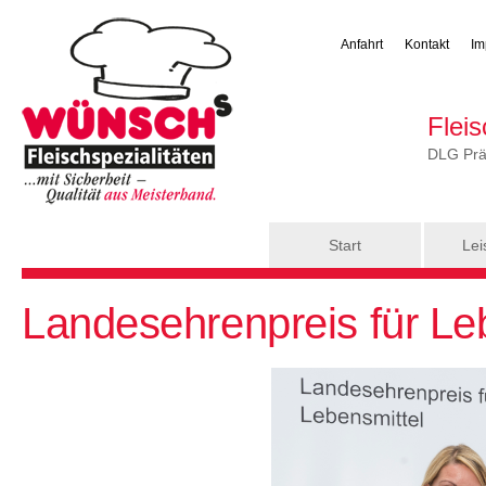
Anfahrt
Kontakt
Im
Flei
DLG Präm
Hauptmenü
Start
Lei
Sie sind hier
Landesehrenpreis für Le