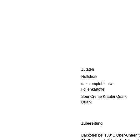
Zutaten aus un
Hüftsteak Nr. 32
dazu empfehlen wir
Folienkartoffel Nr. 8
Sour Creme Kräuter Quark 
Quark
Zubereitung
Backofen bei 180°C Ober-Unterhit