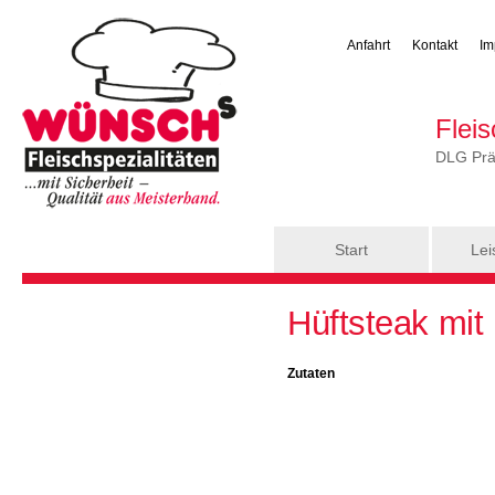
Anfahrt
Kontakt
Im
Flei
DLG Präm
Hauptmenü
Start
Lei
Sie sind hier
Hüftsteak mit 
Zutaten