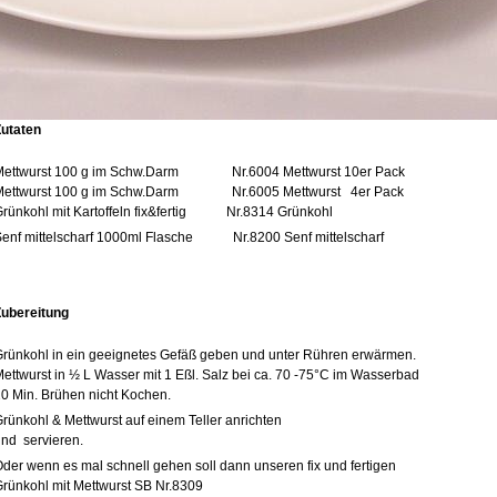
Zutaten
Mettwurst 100 g im Schw.Darm Nr.6004 Mettwurst 10er Pack
Mettwurst 100 g im Schw.Darm Nr.6005 Mettwurst 4er Pack
rünkohl mit Kartoffeln fix&fertig Nr.8314 Grünkohl
Senf mittelscharf 1000ml Flasche Nr.8200 Senf mittelscharf
Zubereitung
rünkohl in ein geeignetes Gefäß geben und unter Rühren erwärmen.
ettwurst in ½ L Wasser mit 1 Eßl. Salz bei ca. 70 -75°C im Wasserbad
0 Min. Brühen nicht Kochen.
rünkohl & Mettwurst auf einem Teller anrichten
nd servieren.
der wenn es mal schnell gehen soll dann unseren fix und fertigen
rünkohl mit Mettwurst SB Nr.8309