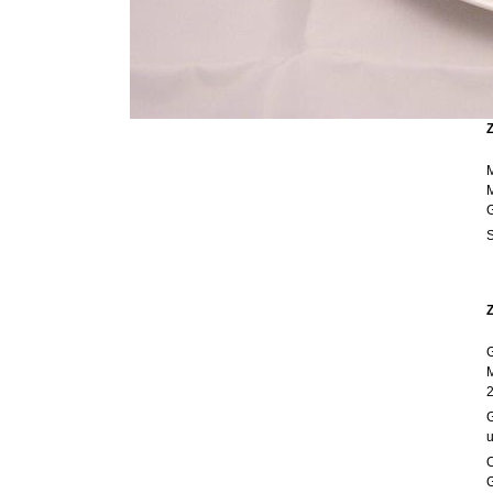
G
G
M
2
G
u
O
G