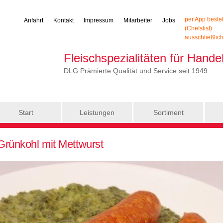
per App beste
Anfahrt
Kontakt
Impressum
Mitarbeiter
Jobs
(Chefslist)
ausschließlic
Fleischspezialitäten für Hand
DLG Prämierte Qualität und Service seit 1949
Start
Leistungen
Sortiment
Grünkohl mit Mettwurst