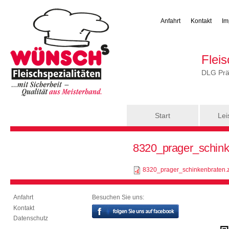
Anfahrt
Kontakt
Im
Flei
DLG Präm
Hauptmenü
Start
Lei
Sie sind hier
8320_prager_schink
8320_prager_schinkenbraten.z
Besuchen Sie uns:
Anfahrt
Kontakt
Datenschutz