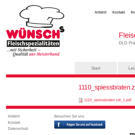
Anfahrt
Kontakt
Im
Flei
DLG Präm
Hauptmenü
Start
Lei
Sie sind hier
1110_spiessbraten.z
1110_spiessbraten.zdl_1.pdf
Besuchen Sie uns:
Anfahrt
Kontakt
Datenschutz