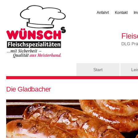
Anfahrt
Kontakt
Im
Flei
DLG Präm
Hauptmenü
Start
Lei
Sie sind hier
Die Gladbacher